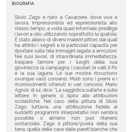
BIOGRAFIA
Silvio Zago è nato a Cavarzere, dove vive e
lavora. Impressionista ed espressionista allo
stesso tempo, a volte quasi informale, predilige
i lavori a olio, utilizzando soprattutto la spatola.
È stato allievo di diversi maestri pittori, dai quali
ha attinto i segreti e le particolari capacità per
riportare sulla tela immagini legate a emozioni.
Nei suoi lavori, di straordinaria immediatezza,
traspare l’amore per i luoghi della sua
giovinezza: la campagna, i casolari, le valli, il Po
e la sua laguna. Le sue mostre riscuotono
ovunque vasti consensi. Molti sono i premi e i
riconoscimenti ottenuti in vari concorsi. Mario
Agnoli, di lui, dice: “La saggistica sull’arte e sulle
lettere, in genere, si ispira alle attribuzioni
scolastiche. Nel caso della pittura di Silvio
Zago, tuttavia, una attribuzione fedele ai
suddetti programmi interpretativi non sembra
possibile o almeno non può ritenersi
sostanziale. Zago è pittore/poeta della sua
terra: quella delle case dalle pareti bianche che