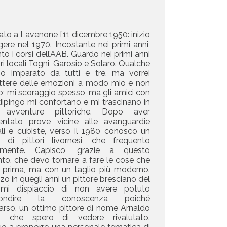
to a Lavenone I’11 dicembre 1950: inizio
gere nel 1970. Incostante nei primi anni,
to i corsi dell’AAB. Guardo nei primi anni
ori locali Togni, Garosio e Solaro. Qualche
o imparato da tutti e tre, ma vorrei
ttere delle emozioni a modo mio e non
co; mi scoraggio spesso, ma gli amici con
 dipingo mi confortano e mi trascinano in
 avventure pittoriche. Dopo aver
entato prove vicine alle avanguardie
ali e cubiste, verso il 1980 conosco un
 di pittori livornesi, che frequento
samente. Capisco, grazie a questo
to, che devo tornare a fare le cose che
 prima, ma con un taglio più moderno.
o in quegli anni un pittore bresciano del
mi dispiaccio di non avere potuto
fondire la conoscenza poiché
rso, un ottimo pittore di nome Arnaldo
i, che spero di vedere rivalutato.