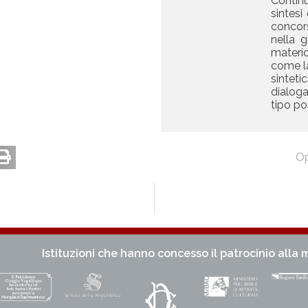
Contin
sintesi
concor
nella g
materi
come la
sintet
dialoga
tipo po
O
Istituzioni che hanno concesso il patrocinio alla m