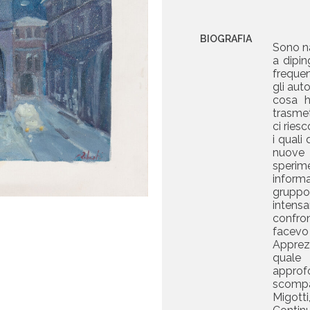
BIOGRAFIA
Sono na
a dipin
frequen
gli aut
cosa h
trasme
ci ries
i quali
nuove
sperim
inform
gruppo
inten
confron
facevo
Apprezz
quale 
appro
scompa
Migott