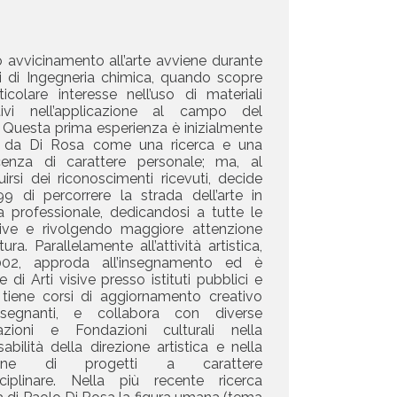
o avvicinamento all’arte avviene durante
di di Ingegneria chimica, quando scopre
icolare interesse nell’uso di materiali
tivi nell’applicazione al campo del
 Questa prima esperienza è inizialmente
a da Di Rosa come una ricerca e una
enza di carattere personale; ma, al
irsi dei riconoscimenti ricevuti, decide
99 di percorrere la strada dell’arte in
a professionale, dedicandosi a tutte le
isive e rivolgendo maggiore attenzione
tura. Parallelamente all’attività artistica,
02, approda all’insegnamento ed è
 di Arti visive presso istituti pubblici e
; tiene corsi di aggiornamento creativo
segnanti, e collabora con diverse
azioni e Fondazioni culturali nella
abilità della direzione artistica e nella
ione di progetti a carattere
isciplinare. Nella più recente ricerca