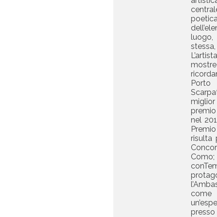
artisti
central
poeti
dell’el
luogo, 
stessa, 
L’artis
mostre 
ricorda
Porto 
Scarpa
miglior 
premio 
nel 201
Premio
risulta
Concor
Como
conTe
protago
l’Amba
come
un’esp
presso 