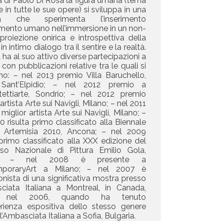
ca di Paolo Di Rosa la figura umana (tema
e in tutte le sue opere) si sviluppa in una
ca che sperimenta l’inserimento
emento umano nell’immersione in un non-
proiezione onirica e introspettiva della
in intimo dialogo tra il sentire e la realtà.
ta ha al suo attivo diverse partecipazioni a
con pubblicazioni relative tra le quali si
no: – nel 2013 premio Villa Baruchello,
Sant’Elpidio; – nel 2012 premio a
tettiarte, Sondrio; – nel 2012 premio
artista Arte sui Navigli, Milano; – nel 2011
miglior artista Arte sui Navigli, Milano; –
0 risulta primo classificato alla Biennale
 Artemisia 2010, Ancona; – nel 2009
 primo classificato alla XXX edizione del
so Nazionale di Pittura Emilio Gola,
; – nel 2008 è presente a
mporaryArt a Milano; – nel 2007 è
nista di una significativa mostra presso
sciata Italiana a Montreal, in Canada,
 nel 2006, quando ha tenuto
erienza espositiva dello stesso genere
l’Ambasciata Italiana a Sofia, Bulgaria.