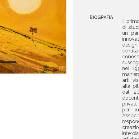
BIOGRAFIA
Il prim
di stu
un part
innova
design.
sentit
conosc
sussegu
nel 19
manier
arti v
alla pit
dal 20
docente
privati
per in
Associ
respons
creaz
interd