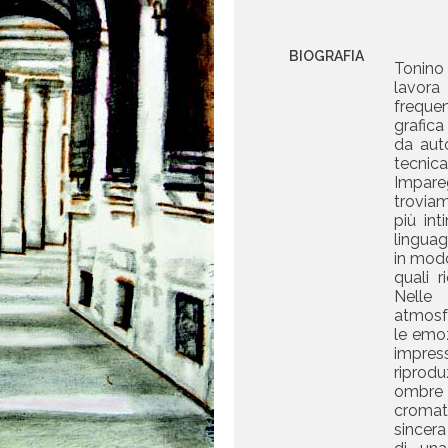
BIOGRAFIA
Tonino
lavor
freque
grafica
da aut
tecni
Imparegg
troviam
più inti
linguag
in modo
quali r
Nelle
atmosf
le emoz
impres
riprod
ombre
cromat
sincera