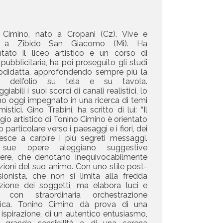
 Cimino, nato a Cropani (Cz). Vive e
a a Zibido San Giacomo (Mi). Ha
ntato il liceo artistico e un corso di
 pubblicitaria, ha poi proseguito gli studi
odidatta, approfondendo sempre più la
ca dell’olio su tela e su tavola.
iabili i suoi scorci di canali realistici, lo
o oggi impegnato in una ricerca di temi
mistici. Gino Trabini, ha scritto di lui: “Il
gio artistico di Tonino Cimino è orientato
 particolare verso i paesaggi e i fiori, dei
iesce a carpire i più segreti messaggi.
 sue opere aleggiano suggestive
ere, che denotano inequivocabilmente
ioni del suo animo. Con uno stile post-
sionista, che non si limita alla fredda
uzione dei soggetti, ma elabora luci e
 con straordinaria orchestrazione
ica. Tonino Cimino dà prova di una
 ispirazione, di un autentico entusiasmo,